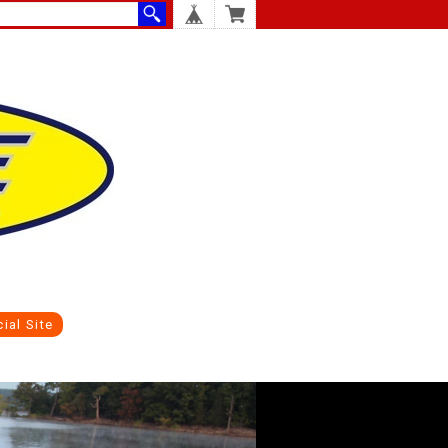
STORE
cial Site