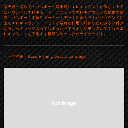
荒天時の荒波でのバスボート滑走時にエレキマウントが激しく上下
にバウンドしエレキモーターユニットやエレキマウントの損傷や故
障 バスボート本体やカーペットデッキに傷を与えたりバウンドに
よるエレキマウントユニットが暴れる作用で船体がたわみ取り付け
部分からクラック入ってしまったりするような事も防いでくれるエ
レキマウントを固定する振動防止のスタビライザーです。
＜商品詳細＞Bass Fishing Boat Club Stage